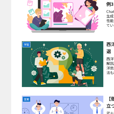
例
Ch
生成
性能
てい
西
学習
選
西洋
解説
洋思
法も
【
営業
立
武士