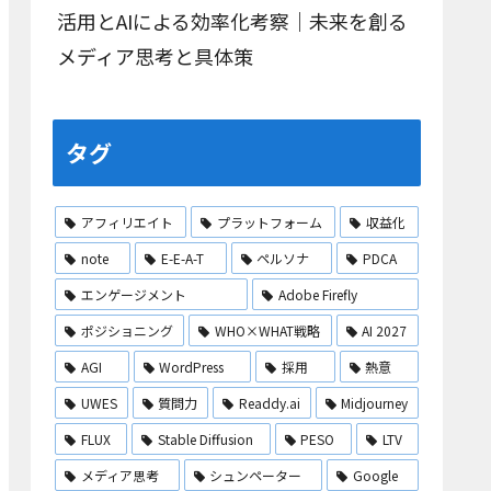
活用とAIによる効率化考察｜未来を創る
メディア思考と具体策
タグ
アフィリエイト
プラットフォーム
収益化
note
E-E-A-T
ペルソナ
PDCA
エンゲージメント
Adobe Firefly
ポジショニング
WHO×WHAT戦略
AI 2027
AGI
WordPress
採用
熱意
UWES
質問力
Readdy.ai
Midjourney
FLUX
Stable Diffusion
PESO
LTV
メディア思考
シュンペーター
Google