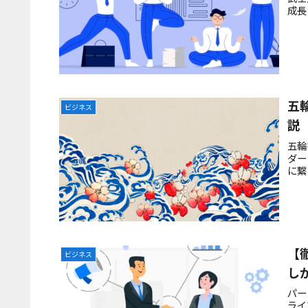
成長
五
ビジネス
説
五輪
ダー
に繋
【
ビジネス
し
パー
ライ