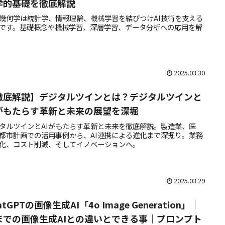
学的基礎を徹底解説
幾何学は統計学、情報理論、機械学習を結びつけAI技術を支える
です。基礎概念や機械学習、深層学習、データ分析への応用を解
2025.03.30
徹底解説】デジタルツインとは？デジタルツインと
Iがもたらす革新と未来の展望を深堀
タルツインとAIがもたらす革新と未来を徹底解説。製造業、医
都市計画での活用事例から、AI連携による進化まで深掘り。業務
化、コスト削減、そしてイノベーションへ。
2025.03.29
atGPTの画像生成AI「4o Image Generation」｜
までの画像生成AIとの違いとできる事｜プロンプト