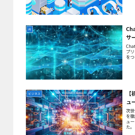
Ch
AI
サ
Ch
プリ
をつ
【
ビジネス
ュ
次世
を徹
ュー
た。