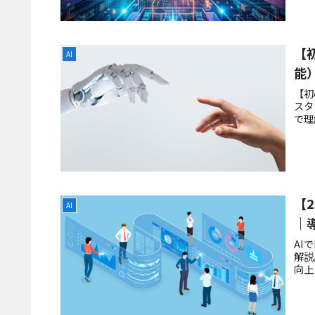
【
AI
能
【初
スタ
で理
【
AI
｜
AI
解説
向上