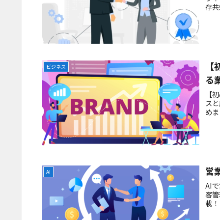
存共
【
ビジネス
る
【初
スと
めま
営
AI
AI
客管
載！