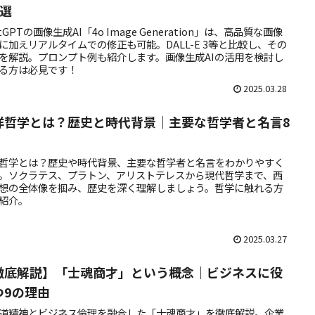
3選
atGPTの画像生成AI「4o Image Generation」は、高品質な画像
に加えリアルタイムでの修正も可能。DALL-E 3等と比較し、その
を解説。プロンプト例も紹介します。画像生成AIの活用を検討し
る方は必見です！
2025.03.28
洋哲学とは？歴史と時代背景｜主要な哲学者と名言8
哲学とは？歴史や時代背景、主要な哲学者と名言をわかりやすく
。ソクラテス、プラトン、アリストテレスから現代哲学まで、西
想の全体像を掴み、歴史を深く理解しましょう。哲学に触れる方
紹介。
2025.03.27
徹底解説】「士魂商才」という概念｜ビジネスに役
つ9の理由
道精神とビジネス倫理を融合した「士魂商才」を徹底解説。企業