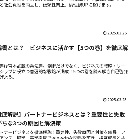
と社会貢献を両立し、信頼性向上、倫理観UPに繋げます。
2025.03.26
輪書とは？｜ビジネスに活かす【5つの巻】を徹底解
書は宮本武蔵の兵法書。剣術だけでなく、ビジネスの戦略・リー
シップに役立つ普遍的な戦略が満載！5つの巻を読み解き自己啓発
げよう。
2025.03.25
徹底解説】パートナービジネスとは？重要性と失敗
がちな3つの原因と解決策
トナービジネスを徹底解説！重要性、失敗原因と対策を網羅。ア
アンス、協業、事業提携でwin-winな関係を築き、相互成長と共