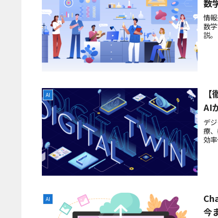
数
情報
数学
説。
【
AI
A
デジ
療、
効率
Ch
AI
今