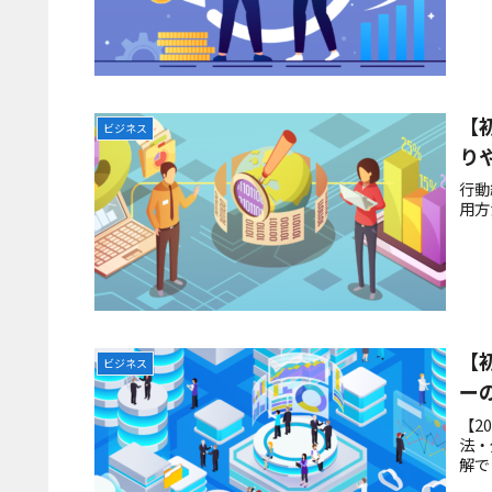
【
ビジネス
り
行動
用方
【
ビジネス
ー
【2
法・
解で