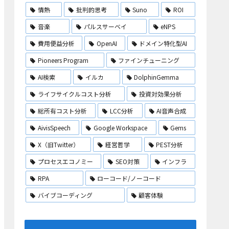
情熱
批判的思考
Suno
ROI
音楽
パルスサーベイ
eNPS
費用便益分析
OpenAI
ドメイン特化型AI
Pioneers Program
ファインチューニング
AI検索
イルカ
DolphinGemma
ライフサイクルコスト分析
投資対効果分析
総所有コスト分析
LCC分析
AI音声合成
AivisSpeech
Google Workspace
Gems
X（旧Twitter）
経営哲学
PEST分析
プロセスエコノミー
SEO対策
インフラ
RPA
ローコード/ノーコード
バイブコーディング
顧客体験