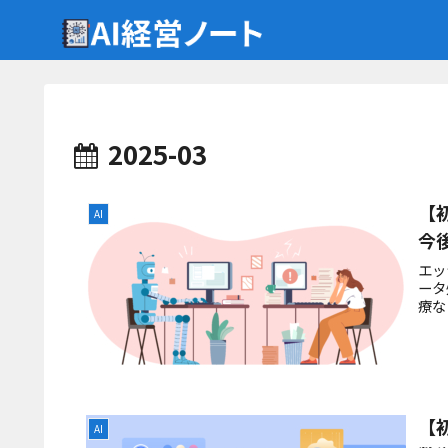
2025-03
【
AI
今
エッ
ータ
療な
【
AI